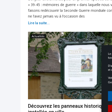
« 39-45 : mémoires de guerre » dans laquelle nous 
faisons redécouvrir la Seconde Guerre mondiale 
ne l’avez jamais vu à l’occasion des
Lire la suite...
Actualités
Le 
fon
D'a
et 
Vot
Ges
Découvrez les panneaux historiques