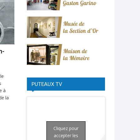
n-
-
le
s
PUTEAUX TV
e à
de la
Cliquez pour
accepter les