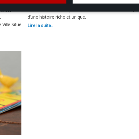
Encore peu connu du grand public, le service des Archiv
municipales recense pourtant les trésors de Puteaux, 
nt été
d’une histoire riche et unique.
.
Ville Situé
Lire la suite...