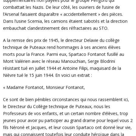
supplémentaires non payées pour le groupe Périgord qui
combattait les Nazis. De leur côté, les ouvriers de l’usine de
l’Arsenal faisaient disparaître « accidentellement » des pièces.
Dans l’usine Scemia, les camions étaient sabotés et la direction
embauchait clandestinement des réfractaires au STO.
A la remise des prix de 1945, le directeur Delavie du collège
technique de Puteaux rend hommages à ses anciens élèves
morts pour la France. Parmi eux, Spartaco Fontanot fusillé au
Mont Valérien avec le réseau Manouchian, Serge Blodrini
résistant tué en juillet 1944 et Antoine Filipi, maquisard de la
Nièvre tué le 15 juin 1944. En voici un extrait :
« Madame Fontanot, Monsieur Fontanot,
Ce sont de bien pénibles circonstances qui nous rassemblent ici,
le Directeur du Collège technique de Puteaux, nous les
Professeurs de vos enfants, et un certain nombre d’élèves, trop
jeunes pour avoir pu participer au grand drame pour lequel vous 2
fils Néroné et Jacques, et leur cousin Spartaco ont donné leur vie,
mais qui connaissent toutefois leur conduite héroïque dans la