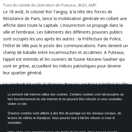
Tract du comité de Libération de Puteaux, 4H23, AMP.
Le 18 août, le colonel Rol-Tanguy, à la tête des forces de
Résistance de Paris, lance la mobilisation générale en collant une
affiche dans toute la capitale. L’insurrection se propage dans la
ville et l’embrase. Les bâtiments des différents pouvoirs publics
sont occupés les uns après les autres : la Préfecture de Police,
l’Hôtel de Ville puis le poste des communications. Paris devient un
champ de bataille entre escarmouches et accalmies. A Puteaux,
l’appel est entendu et les ouvriers de l’usine Morane-Saulnier qui
sont en grève, accueillent les milices patriotiques pour devenir
leur quartier général.
Le vendredi 19 août, le drapeau français est hissé à l’Hôtel de Ville
de Puteaux. La Résistance entre en jeu et les conditions
Le présent site Internet utilise des cookies. Certains cookies sont nécessaires au
d’occupation se durcissent. Le couvre-feu est instauré à partir de
bon fonctionnement du site Internet et ne peuvent être refusés si vous souhaitez
13h.
visiter ce site.
D'autres cookies sont utilisés à des fins de partage sur les réseaux sociaux, de
Entre le 24 août et le 25 août 1944, les combats contre l’occupant
lecture de vidéos et d'analyse. Vous pouvez tout à fait les refuser si vous le
font rage un peu partout dans la capitale. Les insurgés fatiguent
souhaitez.
tandis que la population créée des barricades de rues en