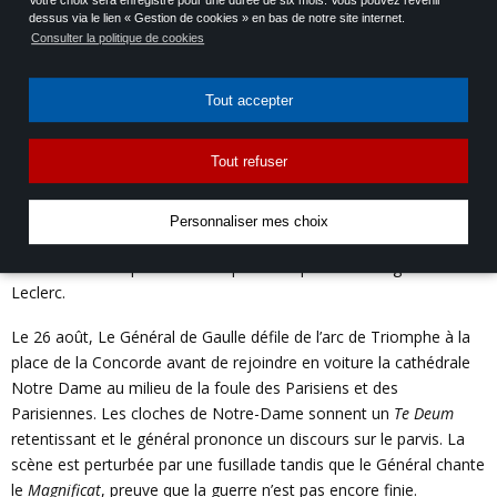
Votre choix sera enregistré pour une durée de six mois. Vous pouvez revenir
attendant l’arrivée des libérateurs. La 2ème DB entrent enfin dans
dessus via le lien « Gestion de cookies » en bas de notre site internet.
Consulter la politique de cookies
Paris le 25 août. Elle est accompagnée par la 4ème DIUS
américaine. S’ensuit de nombreux combats entre les forces Alliés
et l’armée Allemande pour faire tomber les différents centres de
Tout accepter
commandements : l’Hôtel Majestic, la Kommandantur, la
Chambre des députés et l’Hôtel Meurice sont repris les uns après
Tout refuser
les autres.
Le général von Choltitz, nommé à la tête du Gross Paris (« Grand
Personnaliser mes choix
Paris » environ l’IDF) se rend le 25 août et signe une convention
de reddition à la préfecture de police en présence du général
Leclerc.
Le 26 août, Le Général de Gaulle défile de l’arc de Triomphe à la
place de la Concorde avant de rejoindre en voiture la cathédrale
Notre Dame au milieu de la foule des Parisiens et des
Parisiennes. Les cloches de Notre-Dame sonnent un
Te Deum
retentissant et le général prononce un discours sur le parvis. La
scène est perturbée par une fusillade tandis que le Général chante
le
Magnificat
, preuve que la guerre n’est pas encore finie.