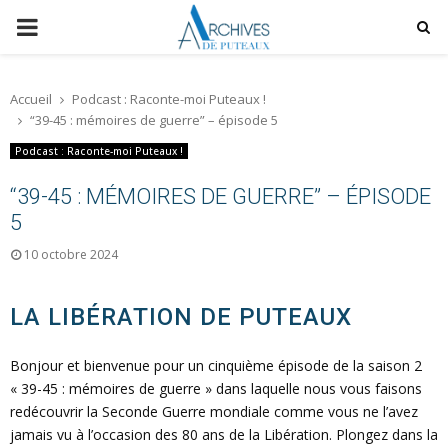
P
R
Accueil
Podcast : Raconte-moi Puteaux !
“39-45 : mémoires de guerre” – épisode 5
I
Podcast : Raconte-moi Puteaux !
M
“39-45 : MÉMOIRES DE GUERRE” – ÉPISODE
5
A
10 octobre 2024
R
LA LIBÉRATION DE PUTEAUX
Y
Bonjour et bienvenue pour un cinquième épisode de la saison 2
« 39-45 : mémoires de guerre » dans laquelle nous vous faisons
M
redécouvrir la Seconde Guerre mondiale comme vous ne l’avez
jamais vu à l’occasion des 80 ans de la Libération. Plongez dans la