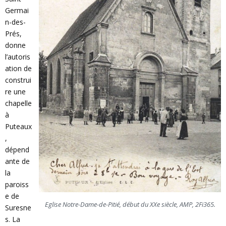
E
Germai
n-des-
N
Prés,
donne
U
l’autoris
ation de
construi
re une
chapelle
à
Puteaux
,
dépend
ante de
la
paroiss
e de
Eglise Notre-Dame-de-Pitié, début du XXe siècle, AMP, 2Fi365.
Suresne
s. La