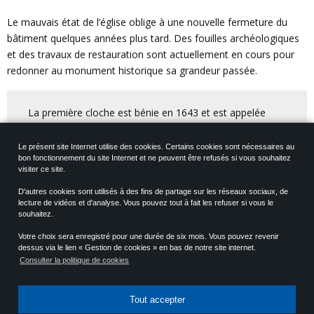
Le mauvais état de l’église oblige à une nouvelle fermeture du
bâtiment quelques années plus tard. Des fouilles archéologiques
et des travaux de restauration sont actuellement en cours pour
redonner au monument historique sa grandeur passée.
La première cloche est bénie en 1643 et est appelée
« Charlotte ». La seconde est installée en 1648, sous le
nom de « Catherine ». La troisième, montée en 1662,
Le présent site Internet utilise des cookies. Certains cookies sont nécessaires au
bon fonctionnement du site Internet et ne peuvent être refusés si vous souhaitez
est également appelée « Charlotte ». Quelques années
visiter ce site.
plus tard, en 1685, deux cloches sont bénies, l’une en
mars, dont le nom « Jean Baptiste Louise » est donné
D'autres cookies sont utilisés à des fins de partage sur les réseaux sociaux, de
lecture de vidéos et d'analyse. Vous pouvez tout à fait les refuser si vous le
par le célèbre musicien Jean-Baptiste Lully, et l’autre en
souhaitez.
avril, prénommée « Marie Charlotte ». Une sixième et
Votre choix sera enregistré pour une durée de six mois. Vous pouvez revenir
dernière cloche est installée en 1713, sous le nom de
dessus via le lien « Gestion de cookies » en bas de notre site internet.
« Marie Edmée ». Sous la Révolution, malgré la volonté
Consulter la politique de cookies
de la municipalité de garder les cloches, celles-ci sont
fondues pour en faire des canons. Ce n’est qu’au milieu
Tout accepter
du XIXe siècle que de nouvelles cloches sont réinstallées