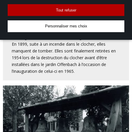
à l’église. « Louise-Marie », « Augustine Théodorine » et
« Caroline Léopoldine » sont bénies le 7 décembre 1856,
Tout refuser
en présence de plusieurs personnalités de l’époque,
comme la princesse de Bauffremont et le baron Lepic.
Personnaliser mes choix
Les cloches sont l’œuvre du fondeur Auguste Hildebrand.
Les dégradations successives de l’église les menacent.
En 1899, suite à un incendie dans le clocher, elles
manquent de tomber. Elles sont finalement retirées en
1954 lors de la destruction du clocher avant d’être
installées dans le jardin Offenbach à l’occasion de
l’inauguration de celui-ci en 1965.