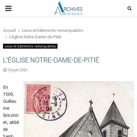
P
R
Accueil
Lieux et bâtiments remarquables
L’église Notre-Dame-de-Pitié
I
Lieux et bâtiments remarquables
M
L’ÉGLISE NOTRE-DAME-DE-PITIÉ
10 juin 2021
A
En
R
1509,
Guillau
Y
me
Briconn
M
et, abbé
de
Saint-