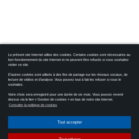
Le présent site Internet utilise des cookies. Certains cookies sont nécessaires au
bon fonctionnement du site Internet et ne peuvent être refusés si vous souhaitez
PARTAGER
0
visiter ce site.
D'autres cookies sont utilisés à des fins de partage sur les réseaux sociaux, de
lecture de vidéos et d'analyse. Vous pouvez tout à fait les refuser si vous le
ARTICLE PRÉCÉDENT
souhaitez.
Les frères Niermans
Votre choix sera enregistré pour une durée de six mois. Vous pouvez revenir
dessus via le lien « Gestion de cookies » en bas de notre site internet.
Consulter la politique de cookies
ARTICLE SUIVANT
L’installation de l’entreprise De Dion-Bouton à
Tout accepter
Puteaux