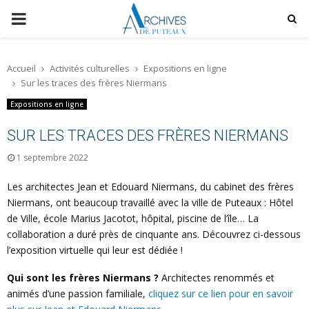
P
R
Accueil
Activités culturelles
Expositions en ligne
Sur les traces des frères Niermans
I
Expositions en ligne
M
SUR LES TRACES DES FRÈRES NIERMANS
1 septembre 2022
A
Les architectes Jean et Edouard Niermans, du cabinet des frères
R
Niermans, ont beaucoup travaillé avec la ville de Puteaux : Hôtel
de Ville, école Marius Jacotot, hôpital, piscine de l’île… La
collaboration a duré près de cinquante ans. Découvrez ci-dessous
Y
l’exposition virtuelle qui leur est dédiée !
M
Qui sont les frères Niermans ?
Architectes renommés et
animés d’une passion familiale,
cliquez sur ce lien pour en savoir