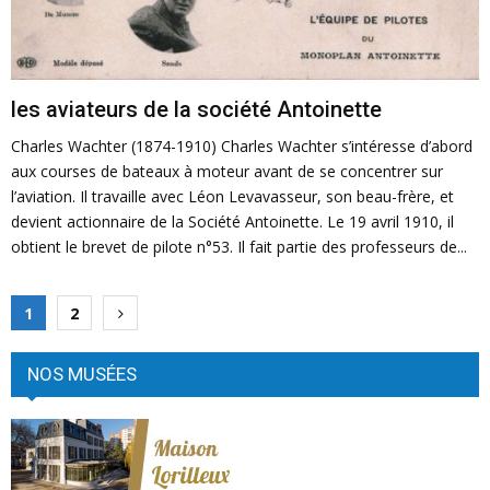
les aviateurs de la société Antoinette
Charles Wachter (1874-1910) Charles Wachter s’intéresse d’abord
aux courses de bateaux à moteur avant de se concentrer sur
l’aviation. Il travaille avec Léon Levavasseur, son beau-frère, et
devient actionnaire de la Société Antoinette. Le 19 avril 1910, il
obtient le brevet de pilote n°53. Il fait partie des professeurs de...
N
1
2
a
NOS MUSÉES
v
i
g