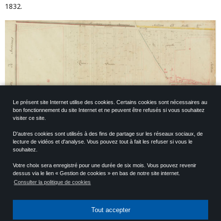
1832.
Le présent site Internet utilise des cookies. Certains cookies sont nécessaires au
bon fonctionnement du site Internet et ne peuvent être refusés si vous souhaitez
visiter ce site.
D'autres cookies sont utilisés à des fins de partage sur les réseaux sociaux, de
lecture de vidéos et d'analyse. Vous pouvez tout à fait les refuser si vous le
Extrait du cadastre de 1812. Le château et son parc se trouvent sur l’extrême
souhaitez.
gauche. Notez l’église en bas à droite.
Votre choix sera enregistré pour une durée de six mois. Vous pouvez revenir
La demeure est alors cédée à un notaire, M. Dentend qui le met
dessus via le lien « Gestion de cookies » en bas de notre site internet.
Consulter la politique de cookies
en location à des manufacturiers. Vers 1836 s’installent des
ateliers d’impression sur étoffes ; vers 1842 un atelier de
corroierie. En 1873, c’est le patronage paroissial “Le Navire” qui y
Tout accepter
prend place.