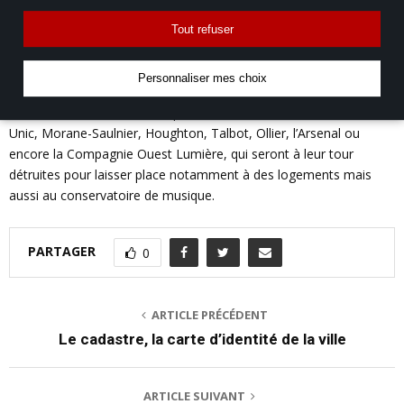
Tout refuser
Un incendie se déclenche dans le château en 1881. Les dégâts
sont très importants : le château et son parc sont finalement
détruits.
Personnaliser mes choix
Le terrain est ensuite utilisé pour l’installation d’usines comme
Unic, Morane-Saulnier, Houghton, Talbot, Ollier, l’Arsenal ou
encore la Compagnie Ouest Lumière, qui seront à leur tour
détruites pour laisser place notamment à des logements mais
aussi au conservatoire de musique.
PARTAGER
0
ARTICLE PRÉCÉDENT
Le cadastre, la carte d’identité de la ville
ARTICLE SUIVANT