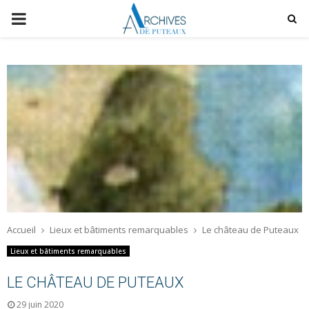
P
R
I
M
A
R
Accueil
Lieux et bâtiments remarquables
Le château de Puteaux
Y
Lieux et bâtiments remarquables
M
LE CHÂTEAU DE PUTEAUX
29 juin 2020