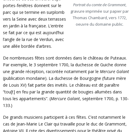
Portrait du comte de Grammont
,
portes-fenêtres donnent sur le
gravure imprimée sur papier par
parc qui se termine en surplomb
Thomas Chambard, vers 1772,
vers la Seine avec deux terrasses
oeuvre du domaine public.
en jardin à la française. L’entrée
se fait par ce qui est aujourd’hui
l’angle de la rue de Verdun, avec
une allée bordée d’arbres.
De nombreuses fêtes sont données dans le château de Puteaux.
Par exemple, le 3 septembre 1700, la duchesse de Guiche donne
une grande réception, racontée notamment par le
Mercure Galant
(publication mondaine). La duchesse de Bourgogne (future mère
de Louis XV) fait partie des invités. Le château est dit paraître
“tou[t] en feu par la grande quantité de bougies allumées dans
tous les appartements”. (
Mercure Galant
, septembre 1700, p. 130-
133.)
De grands musiciens participent à ces fêtes. C’est notamment le
cas de Jean-Marie Le Clair qui travaille pour le duc de Grammont,
Antoine VII. Il crée des divertissements pour le théâtre privé du