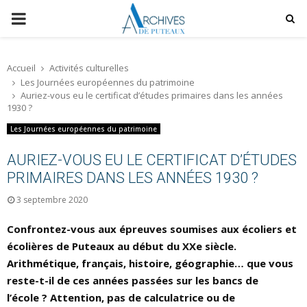
P
R
Accueil
Activités culturelles
Les Journées européennes du patrimoine
I
Auriez-vous eu le certificat d’études primaires dans les années
1930 ?
M
Les Journées européennes du patrimoine
AURIEZ-VOUS EU LE CERTIFICAT D’ÉTUDES
A
PRIMAIRES DANS LES ANNÉES 1930 ?
R
3 septembre 2020
Confrontez-vous aux épreuves soumises aux écoliers et
Y
écolières de Puteaux au début du XXe siècle.
Arithmétique, français, histoire, géographie… que vous
M
reste-t-il de ces années passées sur les bancs de
l’école ? Attention, pas de calculatrice ou de