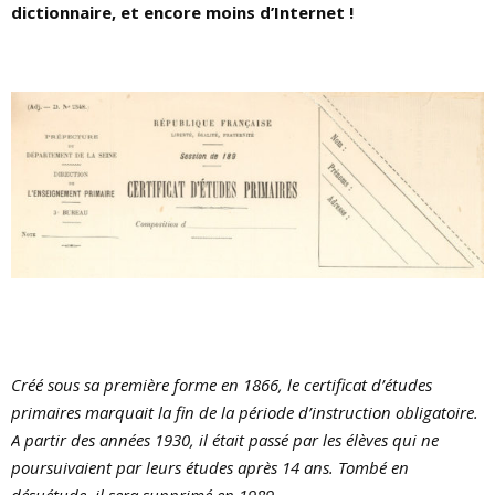
E
dictionnaire, et encore moins d’Internet !
N
U
Créé sous sa première forme en 1866, le certificat d’études
primaires marquait la fin de la période d’instruction obligatoire.
A partir des années 1930, il était passé par les élèves qui ne
poursuivaient par leurs études après 14 ans. Tombé en
désuétude, il sera supprimé en 1989.